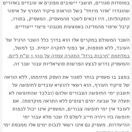
במוסדות סגורים, תושבי יישובים מפונים או עובדים באזורים
שהוגדרו 'אזור מיוחד' בשל הוראות פיקוד העורף על איסור
התקהלות), היו זכאים לשכר מהמעסיק. המעסיק, בתורו,
קיבל שיפוי מהמדינה באמצעות מנגנוני פיצוי ייעודיים.
השכר המשולם במקרים אלו הוא בדרך כלל השכר הרגיל של
העובד, ללא תוספות, אך כפוף לתקרה יומית. כך למשל,
במלחמת 'חרבות ברזל' התקרה עמדה על 1,510 ש"ח ליום
,
והמעסיק נדרש לבצע הפרשות סוציאליות עבור שכר זה.
במצב בו מעסיק בוחר לסגור את העסק מיוזמתו, ללא הוראה
של פיקוד העורף, הוא רשאי להוציא עובדים לחופשה על
חשבון ימי החופשה הצבורים שלהם (ובלבד שהחופשה לא
תעלה על שבעה ימים רצופים ללא התראה מוקדמת). אם
לעובד אין ימי חופשה צבורים, המעסיק אינו יכול לכפות
חופשה כזו ויהיה חייב לשלם לו שכר מלא עבור ימי
ההיעדרות. מעסיק גם אינו רשאי לנכות ימים אלו ממכסת ימי