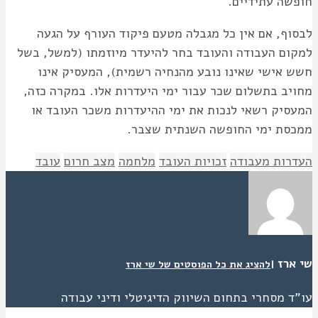
חופשה עתידיים.
לבסוף, אם אין כל מגבלה מטעם פיקוד העורף על הגעה
למקום העבודה והעובד בחר להיעדר מיוזמתו (למשל, בשל
חשש אישי שאינו נובע מהנחיה רשמית), המעסיק אינו
מחויב בתשלום שכר עבור ימי היעדרות אלו. במקרה כזה,
המעסיק רשאי לנכות את ימי ההיעדרות משכר העובד או
ממכסת ימי החופשה השנתית שצבר.
העדרות מעבודה
זכויות העובד
מלחמה
מצב חרום
עובד
שי ארז
|
להציג את כל הפוסטים של שי ארז
עו"ד מסחרי בתחום השיווק הדיגיטלי ודיני עבודה