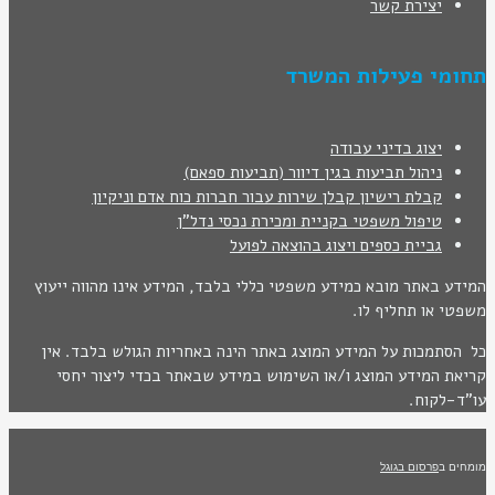
יצירת קשר
תחומי פעילות המשרד
יצוג בדיני עבודה
ניהול תביעות בגין דיוור (תביעות ספאם)
קבלת רישיון קבלן שירות עבור חברות כוח אדם וניקיון
טיפול משפטי בקניית ומכירת נכסי נדל"ן
גביית כספים ויצוג בהוצאה לפועל
המידע באתר מובא כמידע משפטי כללי בלבד, המידע אינו מהווה ייעוץ
משפטי או תחליף לו.
כל הסתמכות על המידע המוצג באתר הינה באחריות הגולש בלבד. אין
קריאת המידע המוצג ו/או השימוש במידע שבאתר בכדי ליצור יחסי
עו"ד-לקוח.
מומחים ב
פרסום בגוגל