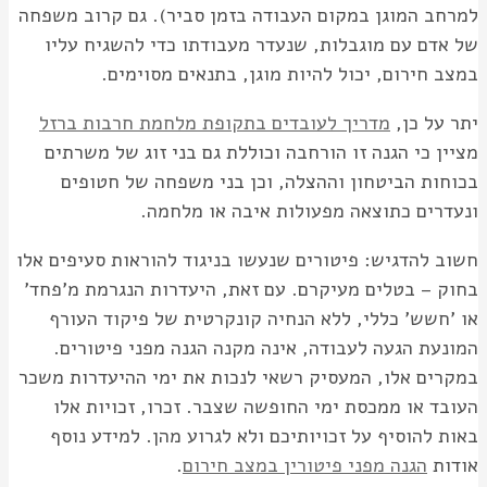
למרחב המוגן במקום העבודה בזמן סביר). גם קרוב משפחה
של אדם עם מוגבלות, שנעדר מעבודתו כדי להשגיח עליו
במצב חירום, יכול להיות מוגן, בתנאים מסוימים.
יתר על כן,
מדריך לעובדים בתקופת מלחמת חרבות ברזל
מציין כי הגנה זו הורחבה וכוללת גם בני זוג של משרתים
בכוחות הביטחון וההצלה, וכן בני משפחה של חטופים
ונעדרים כתוצאה מפעולות איבה או מלחמה.
חשוב להדגיש: פיטורים שנעשו בניגוד להוראות סעיפים אלו
בחוק – בטלים מעיקרם. עם זאת, היעדרות הנגרמת מ'פחד'
או 'חשש' כללי, ללא הנחיה קונקרטית של פיקוד העורף
המונעת הגעה לעבודה, אינה מקנה הגנה מפני פיטורים.
במקרים אלו, המעסיק רשאי לנכות את ימי ההיעדרות משכר
העובד או ממכסת ימי החופשה שצבר. זכרו, זכויות אלו
באות להוסיף על זכויותיכם ולא לגרוע מהן. למידע נוסף
אודות
הגנה מפני פיטורין במצב חירום
.