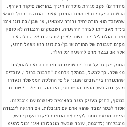
מיוחדים) עקב סגירת מוסדות חינוך בהוראת פיקוד העורף,
הרשות המקומית או מוסד החינוך עצמו. הגנה זו תחול בתנאי
שהעובד הוא הורה יחיד (הורה עצמאי), או שבן/בת זוגו אינו
נעדר מעבודתו לצורך ההשגחה, ושבמקום העבודה לא סופק
סידור הולם לילדים. חשוב לציין שהגנה זו אינה חלה אם
מקום העבודה של ההורה או בן/בת זוגו הוא מפעל חיוני,
אלא אם נבצר מהם להשגיח על הילד.
החוק מגן גם על עובדים שפונו מבתיהם בהתאם להחלטת
ממשלה. כך למשל, במהלך מלחמת "חרבות ברזל", עובדים
שהתגוררו ביישובים שפונו על פי החלטת הממשלה ונעדרו
מהעבודה בשל המצב הביטחוני, היו מוגנים מפני פיטורים.
בנוסף, החוק מעניק הגנה ספציפית לאנשים עם מוגבלות:
אסור לפטר עובד שהוא אדם עם מוגבלות, אם ההגעה לעבודה
הייתה מונעת ממנו לקיים את הנחיות פיקוד העורף בשל
מוגבלותו (לדוגמה, עובד שבשל מוגבלותו אינו יכול להגיע