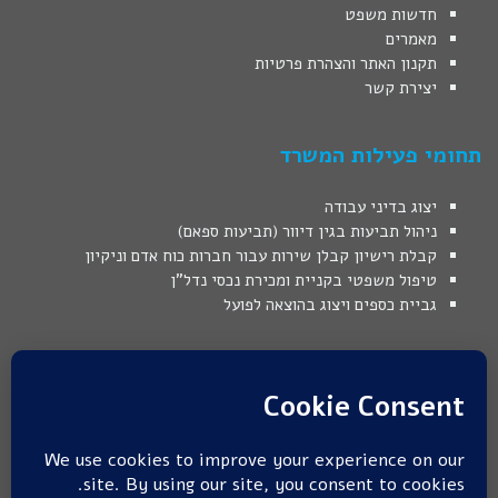
חדשות משפט
מאמרים
תקנון האתר והצהרת פרטיות
יצירת קשר
תחומי פעילות המשרד
יצוג בדיני עבודה
ניהול תביעות בגין דיוור (תביעות ספאם)
קבלת רישיון קבלן שירות עבור חברות כוח אדם וניקיון
טיפול משפטי בקניית ומכירת נכסי נדל"ן
גביית כספים ויצוג בהוצאה לפועל
המידע באתר מובא כמידע משפטי כללי בלבד, המידע אינו מהווה ייעוץ
משפטי או תחליף לו.
כל הסתמכות על המידע המוצג באתר הינה באחריות הגולש בלבד. אין
קריאת המידע המוצג ו/או השימוש במידע שבאתר בכדי ליצור יחסי
עו"ד-לקוח.