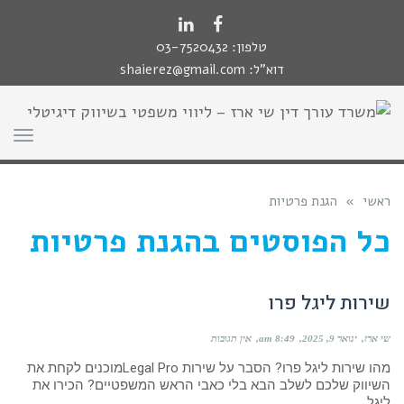
לתוכן
LinkedIn
Facebook
טלפון:
03-7520432
דוא"ל:
shaierez@gmail.com
תפר
ראשי
»
הגנת פרטיות
כל הפוסטים ב
הגנת פרטיות
שירות ליגל פרו
שי ארז
ינואר 9, 2025
8:49 am
אין תגובות
מהו שירות ליגל פרו? הסבר על שירות Legal Proמוכנים לקחת את
השיווק שלכם לשלב הבא בלי כאבי הראש המשפטיים? הכירו את
ליגל