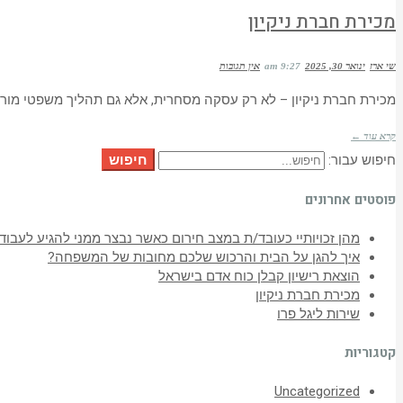
מכירת חברת ניקיון
שי ארז
ינואר 30, 2025
9:27 am
אין תגובות
מכירת חברת ניקיון – לא רק עסקה מסחרית, אלא גם תהליך משפטי מורכ
קרא עוד ←
חיפוש
חיפוש עבור:
פוסטים אחרונים
מהן זכויותיי כעובד/ת במצב חירום כאשר נבצר ממני להגיע לעבוד
איך להגן על הבית והרכוש שלכם מחובות של המשפחה?
הוצאת רישיון קבלן כוח אדם בישראל
מכירת חברת ניקיון
שירות ליגל פרו
קטגוריות
Uncategorized