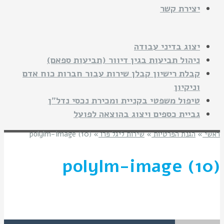
יצירת קשר
יצוג בדיני עבודה
ניהול תביעות בגין דיוור (תביעות ספאם)
קבלת רישיון קבלן שירות עבור חברות כוח אדם
וניקיון
טיפול משפטי בקניית ומכירת נכסי נדל"ן
גביית כספים ויצוג בהוצאה לפועל
ראשי
»
הגנת הפרטיות
»
שירות ליגל פרו
»
polylm-image (10)
polylm-image (10)