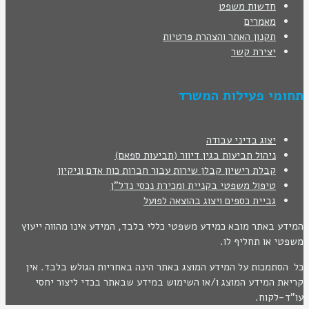
חדשות משפט
מאמרים
תקנון האתר והצהרת פרטיות
יצירת קשר
תחומי פעילות המשרד
יצוג בדיני עבודה
ניהול תביעות בגין דיוור (תביעות ספאם)
קבלת רישיון קבלן שירות עבור חברות כוח אדם וניקיון
טיפול משפטי בקניית ומכירת נכסי נדל"ן
גביית כספים ויצוג בהוצאה לפועל
המידע באתר מובא כמידע משפטי כללי בלבד, המידע אינו מהווה ייעוץ
משפטי או תחליף לו.
כל הסתמכות על המידע המוצג באתר הינה באחריות הגולש בלבד. אין
קריאת המידע המוצג ו/או השימוש במידע שבאתר בכדי ליצור יחסי
עו"ד-לקוח.