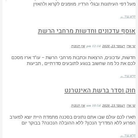
מעל דפי העיתונות ובגלי הרדיו. מוזמנים לקרוא ולהאזין
קרא עוד ←
אוסף עדכונים וחדשות מרחבי הרשת
שי ארז
דצמבר 23, 2020
12:14 pm
אין תגובות
חדשות, עדכונים, הרצאות וכתבות מרחבי הרשת – עו"ד ארז מסכם
לכם את כל מה שחשוב בנוגע לתובעים סדרתיים , תביעות
קרא עוד ←
חוק וסדר ברשת האינטרנט
שי ארז
דצמבר 23, 2020
10:54 am
אין תגובות
תארו לכם עולם שבו אתם נתונים בסכנה מתמדת היית יוצא למערב
הפרוע ללא המדריך הנכון? ללא ההובלה הנכונה? בבוקר יום
קרא עוד ←