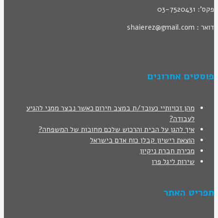
פקס': 03-7520431
דואר : shaierez@gmail.com
פוסטים אחרונים
מהן זכויותיי כעובד/ת במצב חירום כאשר נבצר ממני להגיע
לעבודה?
איך להגן על הבית והרכוש שלכם מחובות של המשפחה?
הוצאת רישיון קבלן כוח אדם בישראל
מכירת חברת ניקיון
שירות ליגל פרו
תפריט האתר