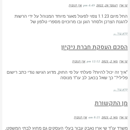
שי ארז
דצמבר 26, 2022
4:49 pm
אין תגובות
החל מיום 1.1.23 צפוי לפעול מאגר מיוחד המנוהל על ידי הרשות
להגנת הצרכן ולסחר הוגן ובו מרוכזים מספרי טלפון של
קרא עוד ←
הסכם העסקת חברת ניקיון
שי ארז
מאי 2, 2021
12:52 pm
אין תגובות
"איך זה יכול להיות? פעלתי על פי החוק, מדוע הגישו נגדי כתב רישום
פלילי?" כך שאל בכאב לב עו"ד מנוסה
קרא עוד ←
מן התקשורת
שי ארז
מאי 2, 2021
8:25 am
אין תגובות
משרד עו"ד שי ארז נאבק עבור בעלי העסקים גם מחוץ לבתי המשפט,