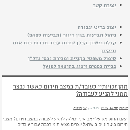
יצירת קשר
יצוג בדיני עבודה
ניהול תביעות בגין דיוור (תביעות ספאם)
קבלת רישיון קבלן שירות עבור חברות כוח אדם
וניקיון
טיפול משפטי בקניית ומכירת נכסי נדל"ן
גביית כספים ויצוג בהוצאה לפועל
מהן זכויותיי כעובד/ת במצב חירום כאשר נבצר
ממני להגיע לעבודה?
שי ארז
יוני 18, 2025
3:24 pm
אין תגובות
האם החוק מגן עליי אם איני יכול/ה להגיע לעבודה במצב חירום? מצבי
חירום ביטחוניים בישראל יוצרים מציאות מורכבת עבור עובדים