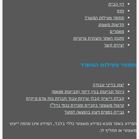
דף הבית
חזון
תחומי פעילות המשרד
חדשות משפט
מאמרים
תקנון האתר והצהרת פרטיות
יצירת קשר
תחומי פעילות המשרד
יצוג בדיני עבודה
ניהול תביעות בגין דיוור (תביעות ספאם)
קבלת רישיון קבלן שירות עבור חברות כוח אדם וניקיון
טיפול משפטי בקניית ומכירת נכסי נדל"ן
גביית כספים ויצוג בהוצאה לפועל
המידע באתר מובא כמידע משפטי כללי בלבד, המידע אינו מהווה ייעוץ
משפטי או תחליף לו.