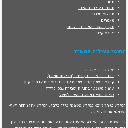
חזון
תחומי פעילות המשרד
חדשות משפט
מאמרים
תקנון האתר והצהרת פרטיות
יצירת קשר
תחומי פעילות המשרד
יצוג בדיני עבודה
ניהול תביעות בגין דיוור (תביעות ספאם)
קבלת רישיון קבלן שירות עבור חברות כוח אדם וניקיון
טיפול משפטי בקניית ומכירת נכסי נדל"ן
גביית כספים ויצוג בהוצאה לפועל
המידע באתר מובא כמידע משפטי כללי בלבד, המידע אינו מהווה ייעוץ
משפטי או תחליף לו.
כל הסתמכות על המידע המוצג באתר הינה באחריות הגולש בלבד. אין