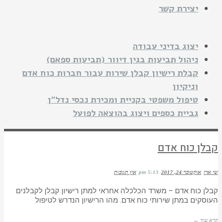
יצירת קשר
יצוג בדיני עבודה
ניהול תביעות בגין דיוור (תביעות ספאם)
קבלת רישיון קבלן שירות עבור חברות כוח אדם
וניקיון
טיפול משפטי בקניית ומכירת נכסי נדל"ן
גביית כספים ויצוג בהוצאה לפועל
קבלן כוח אדם
שי ארז
אוקטובר 24, 2017
5:13 pm
אין תגובות
קבלן כוח אדם – משרד הכלכלה אחראי למתן רישיון קבלן לקבלנים
העוסקים במתן שירותי כוח אדם. מהו הרישיון הנדרש לטיפול
קרא עוד ←