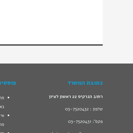
כתובת המשרד
פוסטים
רחוב הנרקיס 22 ראשון לציון
מהן
כא
טלפון : 03-7520432
איך
פקס': 03-7520431
מח