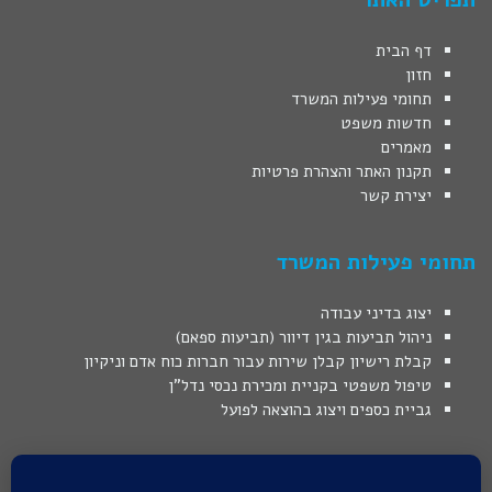
דף הבית
חזון
תחומי פעילות המשרד
חדשות משפט
מאמרים
תקנון האתר והצהרת פרטיות
יצירת קשר
תחומי פעילות המשרד
יצוג בדיני עבודה
ניהול תביעות בגין דיוור (תביעות ספאם)
קבלת רישיון קבלן שירות עבור חברות כוח אדם וניקיון
טיפול משפטי בקניית ומכירת נכסי נדל"ן
גביית כספים ויצוג בהוצאה לפועל
המידע באתר מובא כמידע משפטי כללי בלבד, המידע אינו מהווה ייעוץ
משפטי או תחליף לו.