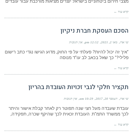
מצבי חירום ביטחוניים בישראל יוצרים מציאות מורכבת עבור עובדים
קרא עוד ←
הסכם העסקת חברת ניקיון
שי ארז
מאי 2, 2021
12:52 pm
אין תגובות
"איך זה יכול להיות? פעלתי על פי החוק, מדוע הגישו נגדי כתב רישום
פלילי?" כך שאל בכאב לב עו"ד מנוסה
קרא עוד ←
תקציר חלקי לגבי זכויות העובדת בהריון
שי ארז
דצמבר 20, 2017
10:29 am
אין תגובות
עובדת שעבדה מעל חצי שנה תפוטר רק לאחר קבלת אישור והיתר
לכך ממשרד התמ"ת. העובדת זכאית לכך שהיקף שכרה, תפקידה,
קרא עוד ←