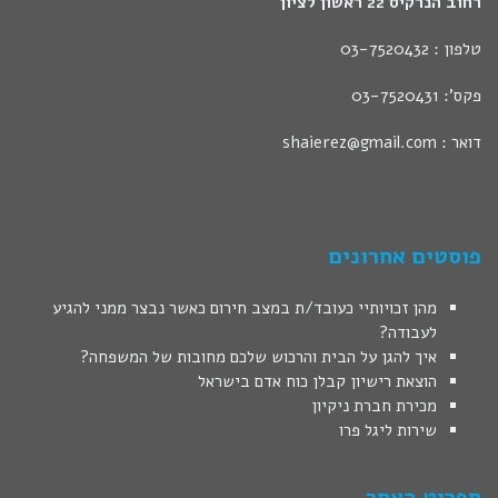
רחוב הנרקיס 22 ראשון לציון
טלפון : 03-7520432
פקס': 03-7520431
דואר : shaierez@gmail.com
פוסטים אחרונים
מהן זכויותיי כעובד/ת במצב חירום כאשר נבצר ממני להגיע
לעבודה?
איך להגן על הבית והרכוש שלכם מחובות של המשפחה?
הוצאת רישיון קבלן כוח אדם בישראל
מכירת חברת ניקיון
שירות ליגל פרו
תפריט האתר