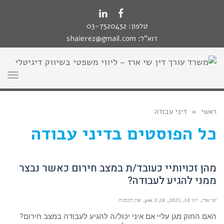
לתוכן
LinkedIn
Facebook
טלפון:
03-7520432
דוא"ל:
shaierez@gmail.com
תפר
ראשי
»
דיני עבודה
כל הפוסטים ב
דיני עבודה
מהן זכויותיי כעובד/ת במצב חירום כאשר נבצר
ממני להגיע לעבודה?
שי ארז
יוני 18, 2025
3:24 pm
אין תגובות
האם החוק מגן עליי אם איני יכול/ה להגיע לעבודה במצב חירום?