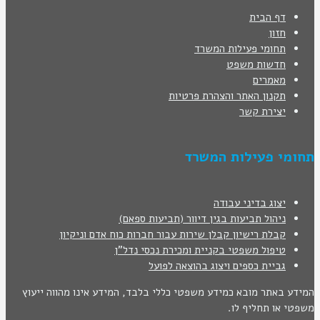
דף הבית
חזון
תחומי פעילות המשרד
חדשות משפט
מאמרים
תקנון האתר והצהרת פרטיות
יצירת קשר
תחומי פעילות המשרד
יצוג בדיני עבודה
ניהול תביעות בגין דיוור (תביעות ספאם)
קבלת רישיון קבלן שירות עבור חברות כוח אדם וניקיון
טיפול משפטי בקניית ומכירת נכסי נדל"ן
גביית כספים ויצוג בהוצאה לפועל
המידע באתר מובא כמידע משפטי כללי בלבד, המידע אינו מהווה ייעוץ
משפטי או תחליף לו.