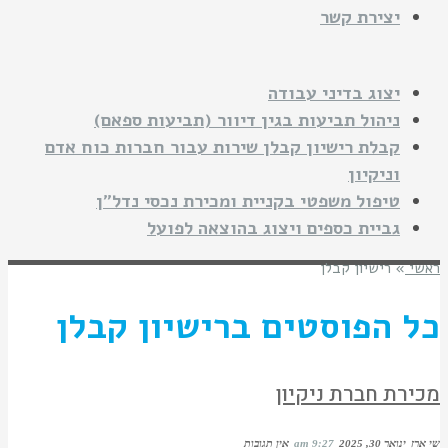
יצירת קשר
יצוג בדיני עבודה
ניהול תביעות בגין דיוור (תביעות ספאם)
קבלת רישיון קבלן שירות עבור חברות כוח אדם
וניקיון
טיפול משפטי בקניית ומכירת נכסי נדל"ן
גביית כספים ויצוג בהוצאה לפועל
ראשי
»
רישיון קבלן
כל הפוסטים ב
רישיון קבלן
מכירת חברת ניקיון
שי ארז
ינואר 30, 2025
9:27 am
אין תגובות