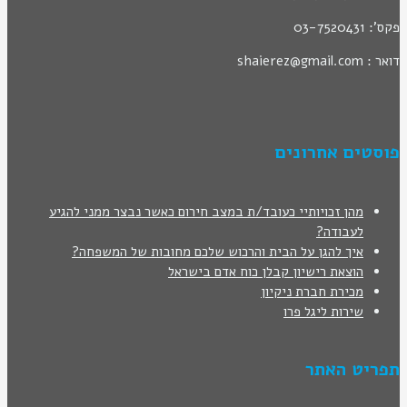
פקס': 03-7520431
דואר : shaierez@gmail.com
פוסטים אחרונים
מהן זכויותיי כעובד/ת במצב חירום כאשר נבצר ממני להגיע
לעבודה?
איך להגן על הבית והרכוש שלכם מחובות של המשפחה?
הוצאת רישיון קבלן כוח אדם בישראל
מכירת חברת ניקיון
שירות ליגל פרו
תפריט האתר