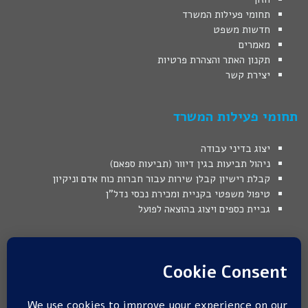
תחומי פעילות המשרד
חדשות משפט
מאמרים
תקנון האתר והצהרת פרטיות
יצירת קשר
תחומי פעילות המשרד
יצוג בדיני עבודה
ניהול תביעות בגין דיוור (תביעות ספאם)
קבלת רישיון קבלן שירות עבור חברות כוח אדם וניקיון
טיפול משפטי בקניית ומכירת נכסי נדל"ן
גביית כספים ויצוג בהוצאה לפועל
המידע באתר מובא כמידע משפטי כללי בלבד, המידע אינו מהווה ייעוץ
משפטי או תחליף לו.
כל הסתמכות על המידע המוצג באתר הינה באחריות הגולש בלבד. אין
קריאת המידע המוצג ו/או השימוש במידע שבאתר בכדי ליצור יחסי