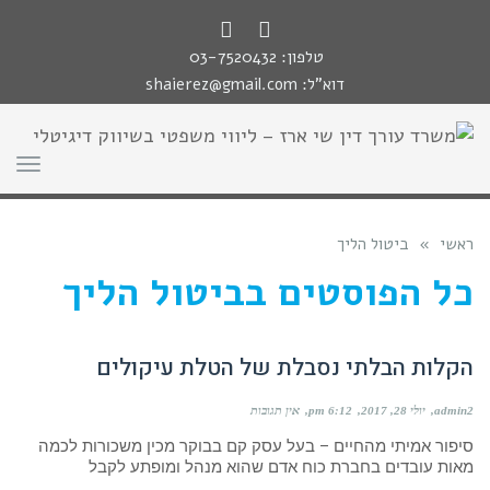
לתוכן
LinkedIn
Facebook
טלפון:
03-7520432
דוא"ל:
shaierez@gmail.com
תפר
ראשי
»
ביטול הליך
כל הפוסטים ב
ביטול הליך
הקלות הבלתי נסבלת של הטלת עיקולים
admin2
יולי 28, 2017
6:12 pm
אין תגובות
סיפור אמיתי מהחיים – בעל עסק קם בבוקר מכין משכורות לכמה
מאות עובדים בחברת כוח אדם שהוא מנהל ומופתע לקבל