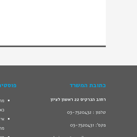
כתובת המשרד
פוסטים
רחוב הנרקיס 22 ראשון לציון
מהן
כא
טלפון : 03-7520432
איך
פקס': 03-7520431
מח