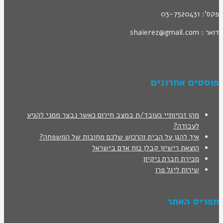
פקס': 03-7520431
דואר : shaierez@gmail.com
פוסטים אחרונים
מהן זכויותיי כעובד/ת במצב חירום כאשר נבצר ממני להגיע
לעבודה?
איך להגן על הבית והרכוש שלכם מחובות של המשפחה?
הוצאת רישיון קבלן כוח אדם בישראל
מכירת חברת ניקיון
שירות ליגל פרו
תפריט האתר