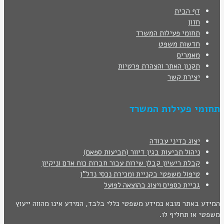
דף הבית
חזון
תחומי פעילות המשרד
חדשות משפט
מאמרים
תקנון האתר והצהרת פרטיות
יצירת קשר
תחומי פעילות המשרד
יצוג בדיני עבודה
ניהול תביעות בגין דיוור (תביעות ספאם)
קבלת רישיון קבלן שירות עבור חברות כוח אדם וניקיון
טיפול משפטי בקניית ומכירת נכסי נדל"ן
גביית כספים ויצוג בהוצאה לפועל
המידע באתר מובא כמידע משפטי כללי בלבד, המידע אינו מהווה ייעוץ
משפטי או תחליף לו.