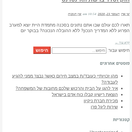
שי ארז
דצמבר 23, 2020
10:54 am
אין תגובות
תארו לכם עולם שבו אתם נתונים בסכנה מתמדת היית יוצא למערב
הפרוע ללא המדריך הנכון? ללא ההובלה הנכונה? בבוקר יום
קרא עוד ←
חיפוש
חיפוש עבור:
פוסטים אחרונים
מהן זכויותיי כעובד/ת במצב חירום כאשר נבצר ממני להגיע
לעבודה?
איך להגן על הבית והרכוש שלכם מחובות של המשפחה?
הוצאת רישיון קבלן כוח אדם בישראל
מכירת חברת ניקיון
שירות ליגל פרו
קטגוריות