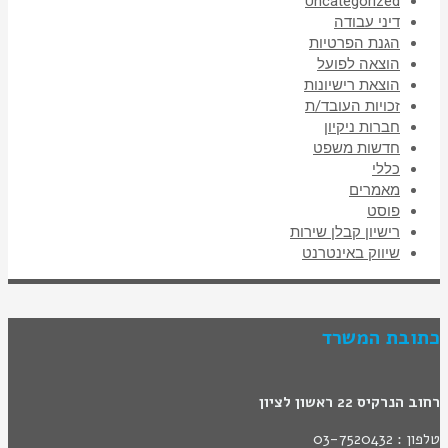
Uncategorized
דיני עבודה
הגנת הפרטיות
הוצאה לפועל
הוצאת רישיונות
זכויות העובד/ת
חברות ניקיון
חדשות משפט
כללי
מאמרים
פוסט
רישיון קבלן שירות
שיווק באינטרנט
כתובת המשרד
רחוב הנרקיס 22 ראשון לציון
טלפון : 03-7520432