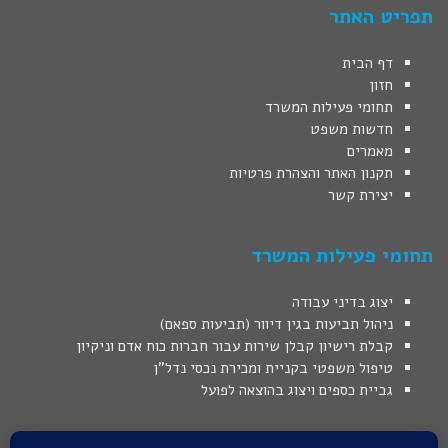
תפריט האתר
דף הבית
חזון
תחומי פעילות המשרד
חדשות משפט
מאמרים
תקנון האתר והצהרת פרטיות
יצירת קשר
תחומי פעילות המשרד
יצוג בדיני עבודה
ניהול תביעות בגין דיוור (תביעות ספאם)
קבלת רישיון קבלן שירות עבור חברות כוח אדם וניקיון
טיפול משפטי בקניית ומכירת נכסי נדל"ן
גביית כספים ויצוג בהוצאה לפועל
המידע באתר מובא כמידע משפטי כללי בלבד, המידע אינו מהווה ייעוץ