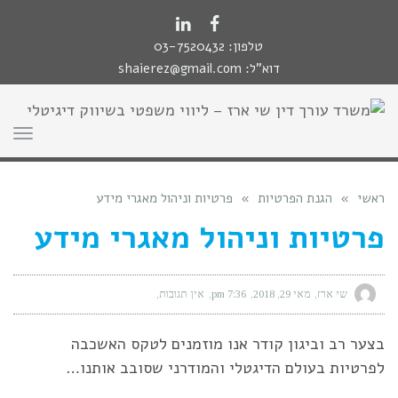
לתוכן
LinkedIn
Facebook
טלפון:
03-7520432
דוא"ל:
shaierez@gmail.com
תפר
ראשי
»
הגנת הפרטיות
»
פרטיות וניהול מאגרי מידע
פרטיות וניהול מאגרי מידע
שי ארז
מאי 29, 2018
7:36 pm
אין תגובות
בצער רב וביגון קודר אנו מוזמנים לטקס האשכבה
לפרטיות בעולם הדיגטלי והמודרני שסובב אותנו…